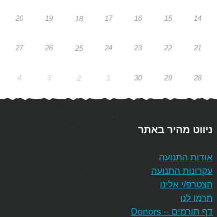
20
19
17
16
15
14
18
27
26
24
23
22
21
25
4
3
1
30
29
28
2
ניווט מהיר באתר
אודות התנועה
עקרונות התנועה
הצטרפ/י אלינו
תרמו לנו
דף תורמים – Donors