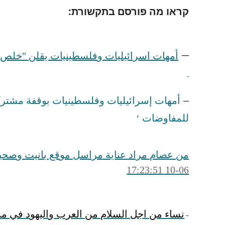
קראו מה פורסם בתקשורת:
–
أمهات اسرائيليات وفلسطينيات يقلن "خلص"
–
أمهات إسرائيليات وفلسطينيات بوقفة مشترك
للمفاوضات ‘
من عصام مراد عناية مراسل موقع بانيت وصحيف
06-10 17:23:51
نساء من اجل السلام من العرب واليهود في مس
–