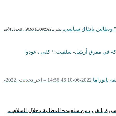
 ويطالبن باتفاق سياسي,
نشر بـ 10/06/2022 20:50 , التعديل الأخير
ة في مفرق أريئيل- سلفيت :‘ كفى ، عودوا
ة بانوراما
2022-06-10 14:56:46 – اخر تحديث: 2022-
يرة بالقرب من سلفيت▪︎ للمطالبة باحلال السلام….