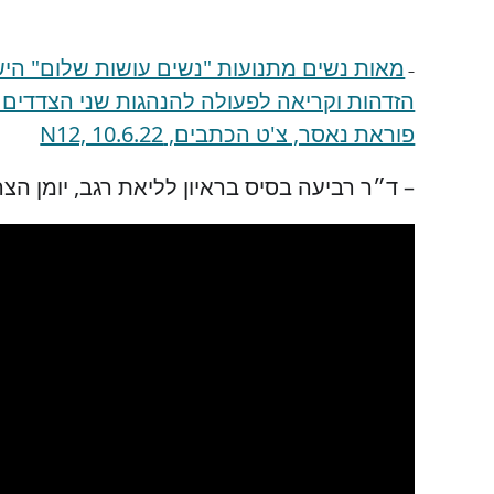
מאות נשים מתנועות "נשים עושות שלום" היש
–
הזדהות וקריאה לפעולה להנהגות שני הצדדים 
פוראת נאסר, צ'ט הכתבים, N12, 10.6.22
– ד״ר רביעה בסיס בראיון לליאת רגב, יומן הצהרים