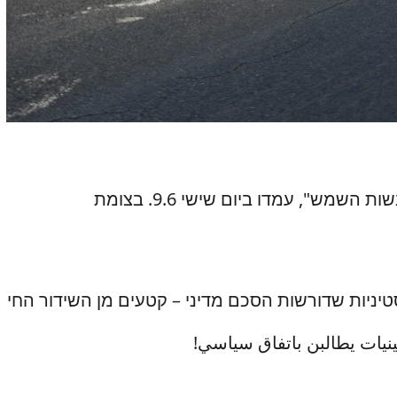
נשים ישראליות ופלסטיניות מתנועת האחות "נשות השמש", עמדו ביום שישי 9.6. בצומת 
יניות שדורשות הסכם מדיני – קטעים מן השידור החי
نيات يطالبن باتفاق سياسي!