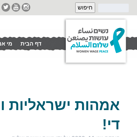
דף הבית
מי אנ
תרמו לנו
אמהות ישראליות ופ
די!